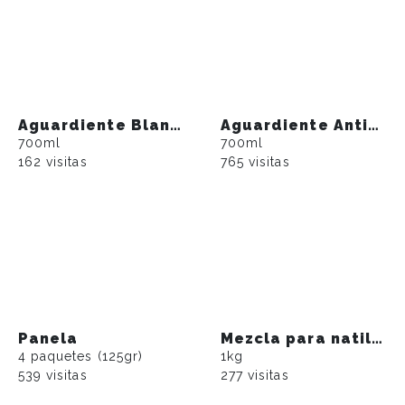
Aguardiente Blanco del Valle sin azúcar
Aguardiente Antioqueño sin azúcar
700ml
700ml
162 visitas
765 visitas
Panela
Mezcla para natilla con panela
4 paquetes (125gr)
1kg
539 visitas
277 visitas