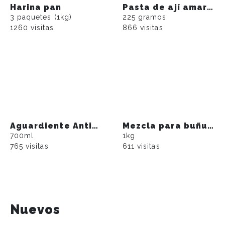
Harina pan
Pasta de ají amarillo
3 paquetes (1kg)
225 gramos
1260 visitas
866 visitas
Aguardiente Antioqueño sin azúcar
Mezcla para buñuelos
700ml
1kg
765 visitas
611 visitas
Nuevos